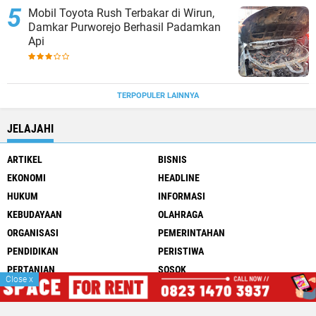
Mobil Toyota Rush Terbakar di Wirun,
Damkar Purworejo Berhasil Padamkan
Api
TERPOPULER LAINNYA
JELAJAHI
ARTIKEL
BISNIS
EKONOMI
HEADLINE
HUKUM
INFORMASI
KEBUDAYAAN
OLAHRAGA
ORGANISASI
PEMERINTAHAN
PENDIDIKAN
PERISTIWA
PERTANIAN
SOSOK
Close
x
TERKINI
UMKM