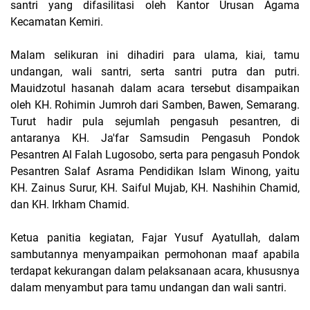
santri yang difasilitasi oleh
Kantor Urusan Agama
Kecamatan Kemiri
.
Malam selikuran ini dihadiri para ulama, kiai, tamu
undangan, wali santri, serta santri putra dan putri.
Mauidzotul hasanah dalam acara tersebut disampaikan
oleh
KH. Rohimin Jumroh
dari Samben, Bawen, Semarang.
Turut hadir pula sejumlah pengasuh pesantren, di
antaranya
KH. Ja'far Samsudin
Pengasuh Pondok
Pesantren Al Falah Lugosobo, serta para pengasuh
Pondok
Pesantren Salaf Asrama Pendidikan Islam Winong
, yaitu
KH. Zainus Surur
,
KH. Saiful Mujab
,
KH. Nashihin Chamid
,
dan
KH. Irkham Chamid
.
Ketua panitia kegiatan,
Fajar Yusuf Ayatullah
, dalam
sambutannya menyampaikan permohonan maaf apabila
terdapat kekurangan dalam pelaksanaan acara, khususnya
dalam menyambut para tamu undangan dan wali santri.