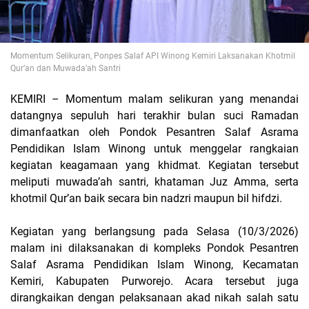
Momentum Selikuran, Ponpes Salaf API Winong Kemiri Laksanakan Khotmil
Qur’an dan Muwada’ah Santri
KEMIRI – Momentum malam selikuran yang menandai
datangnya sepuluh hari terakhir bulan suci Ramadan
dimanfaatkan oleh
Pondok Pesantren Salaf Asrama
Pendidikan Islam Winong
untuk menggelar rangkaian
kegiatan keagamaan yang khidmat. Kegiatan tersebut
meliputi muwada’ah santri, khataman Juz Amma, serta
khotmil Qur’an baik secara bin nadzri maupun bil hifdzi.
Kegiatan yang berlangsung pada Selasa (10/3/2026)
malam ini dilaksanakan di kompleks
Pondok Pesantren
Salaf Asrama Pendidikan Islam Winong
, Kecamatan
Kemiri, Kabupaten Purworejo. Acara tersebut juga
dirangkaikan dengan pelaksanaan akad nikah salah satu