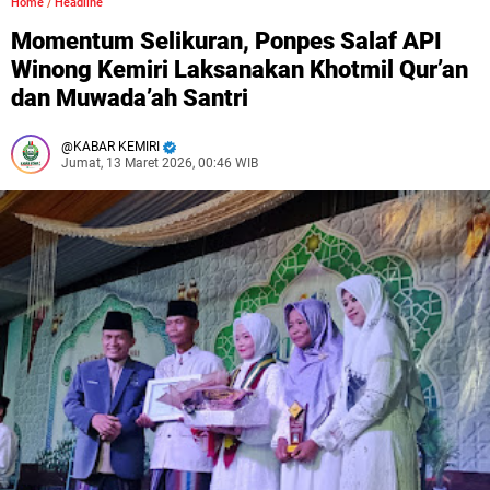
Home
/
Headline
Momentum Selikuran, Ponpes Salaf API
Winong Kemiri Laksanakan Khotmil Qur’an
dan Muwada’ah Santri
KABAR KEMIRI
Jumat, 13 Maret 2026, 00:46 WIB