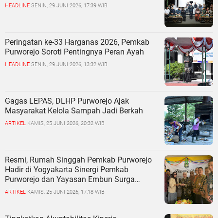
HEADLINE
SENIN, 29 JUNI 2026, 17:39 WIB
Peringatan ke-33 Harganas 2026, Pemkab
Purworejo Soroti Pentingnya Peran Ayah
HEADLINE
SENIN, 29 JUNI 2026, 13:32 WIB
Gagas LEPAS, DLHP Purworejo Ajak
Masyarakat Kelola Sampah Jadi Berkah
ARTIKEL
KAMIS, 25 JUNI 2026, 20:32 WIB
Resmi, Rumah Singgah Pemkab Purworejo
Hadir di Yogyakarta Sinergi Pemkab
Purworejo dan Yayasan Embun Surga
Purworejo Perkuat Layanan Kesehatan
ARTIKEL
KAMIS, 25 JUNI 2026, 17:18 WIB
Warga