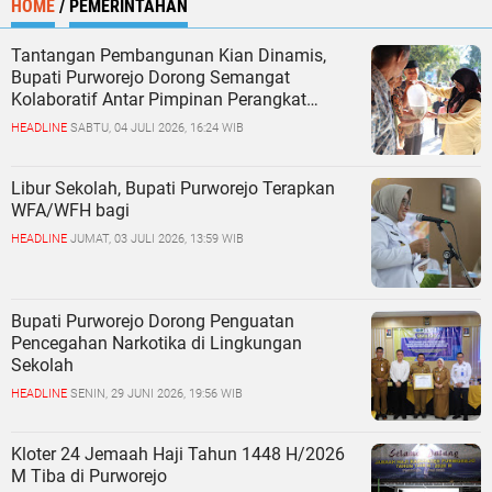
HOME
/
PEMERINTAHAN
Tantangan Pembangunan Kian Dinamis,
Bupati Purworejo Dorong Semangat
Kolaboratif Antar Pimpinan Perangkat
Daerah
HEADLINE
SABTU, 04 JULI 2026, 16:24 WIB
Libur Sekolah, Bupati Purworejo Terapkan
WFA/WFH bagi
HEADLINE
JUMAT, 03 JULI 2026, 13:59 WIB
Bupati Purworejo Dorong Penguatan
Pencegahan Narkotika di Lingkungan
Sekolah
HEADLINE
SENIN, 29 JUNI 2026, 19:56 WIB
Kloter 24 Jemaah Haji Tahun 1448 H/2026
M Tiba di Purworejo